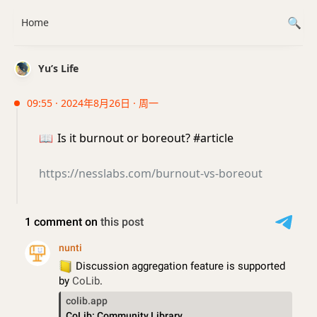
Home
Yu’s Life
09:55 · 2024年8月26日 · 周一
📖
Is it burnout or boreout? #article
https://nesslabs.com/burnout-vs-boreout