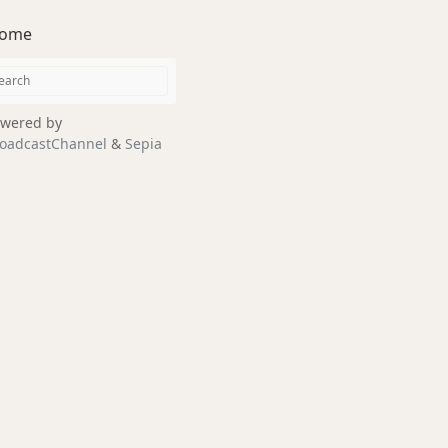
ome
wered by
oadcastChannel
&
Sepia