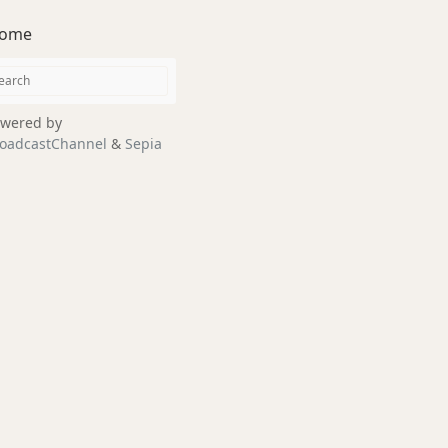
ome
wered by
oadcastChannel
&
Sepia