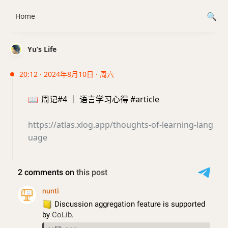
Home
Yu’s Life
20:12 · 2024年8月10日 · 周六
📖
周记#4 ｜ 语言学习心得 #article
https://atlas.xlog.app/thoughts-of-learning-lang
uage