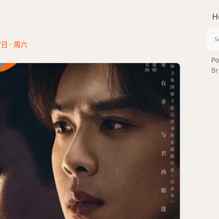
H
7日 · 周六
Po
Br