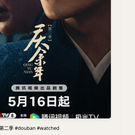
季 #douban #watched