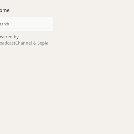
ome
wered by
oadcastChannel
&
Sepia