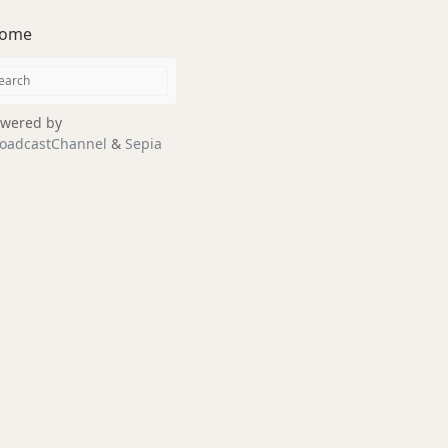
ome
wered by
oadcastChannel
&
Sepia