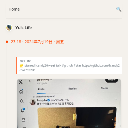
Home
Yu’s Life
23:18 · 2024年7月19日 · 周五
Yu’s Life
🌟
starred lcandy2/tweet-talk #github #star https://github.com/lcandy2
/tweet-talk