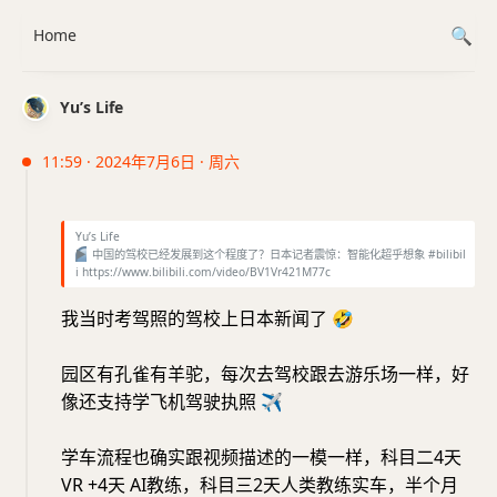
Home
Yu’s Life
11:59 · 2024年7月6日 · 周六
Yu’s Life
▶️
中国的驾校已经发展到这个程度了？日本记者震惊：智能化超乎想象 #bilibil
i https://www.bilibili.com/video/BV1Vr421M77c
我当时考驾照的驾校上日本新闻了
🤣
园区有孔雀有羊驼，每次去驾校跟去游乐场一样，好
像还支持学飞机驾驶执照
✈️
学车流程也确实跟视频描述的一模一样，科目二4天
VR +4天 AI教练，科目三2天人类教练实车，半个月