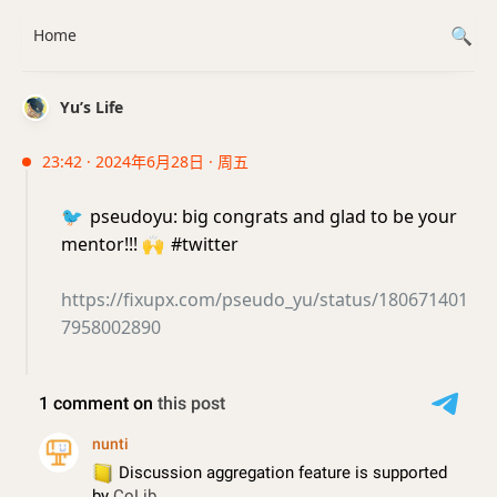
Home
Yu’s Life
23:42 · 2024年6月28日 · 周五
🐦
pseudoyu: big congrats and glad to be your
mentor!!!
🙌
#twitter
https://fixupx.com/pseudo_yu/status/180671401
7958002890