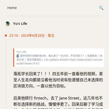
Home
Yu’s Life
23:16 · 2024年6月28日 · 周五
Yu’s Life
▶️
程序员转行金融科技4年，像又读了一次大学，不写代码了？| 年龄焦虑 | 未
来计划 | 冒名顶替效应 | Life updates #bilibili https://www.bilibili.com/vid
eo/BV19w4m1Y7o1
落拓学长回来了！！！四五年前一直看他的视频，甚
至人生走向都是沿着他当时说有些遗憾自己未选择的
区块链方向，一直以他为目标。
后来他转行 fintech，去了 Jane Street，这几年也不
断在选择新的挑战，慢慢停更了。回来后聊了学习成