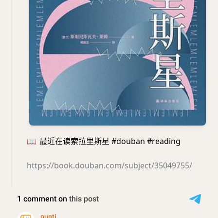
📖
最近在读索拉里斯星 #douban #reading
https://book.douban.com/subject/35049755/