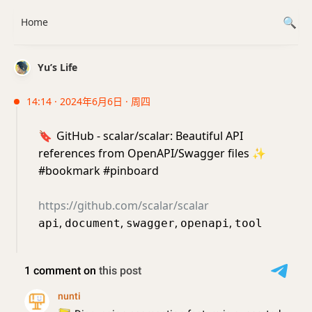
Home
Yu’s Life
14:14 · 2024年6月6日 · 周四
🔖
GitHub - scalar/scalar: Beautiful API
references from OpenAPI/Swagger files
✨
#bookmark #pinboard
https://github.com/scalar/scalar
,
,
,
,
api
document
swagger
openapi
tool