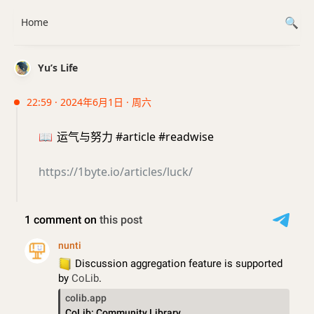
Home
Yu’s Life
22:59 · 2024年6月1日 · 周六
📖
运气与努力 #article #readwise
https://1byte.io/articles/luck/