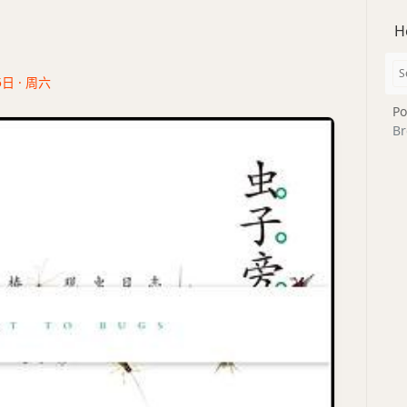
H
5日 · 周六
Po
Br