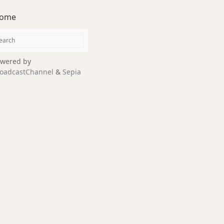
ome
wered by
oadcastChannel
&
Sepia