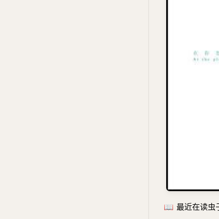
📖
最近在读虫子旁 