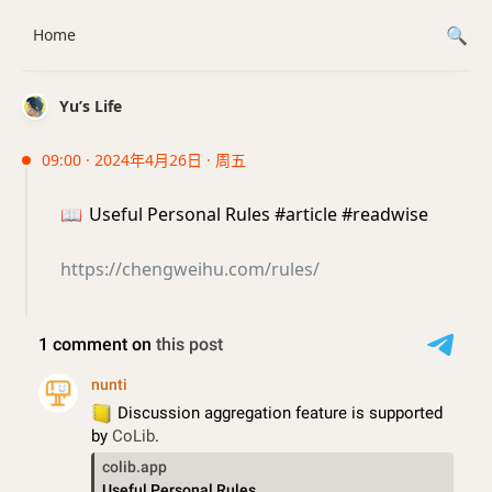
Home
Yu’s Life
09:00 · 2024年4月26日 · 周五
📖
Useful Personal Rules #article #readwise
https://chengweihu.com/rules/