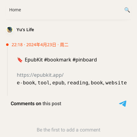
Home
Yu’s Life
22:18 · 2024年4月23日 · 周二
🔖
EpubKit #bookmark #pinboard
https://epubkit.app/
,
,
,
,
,
e-book
tool
epub
reading
book
website