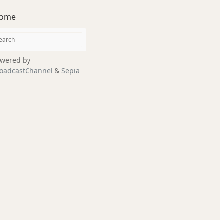
ome
wered by
oadcastChannel
&
Sepia