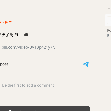
H
日 · 周三
Po
啊 #bilibili
Br
libili.com/video/BV13p421y7iv