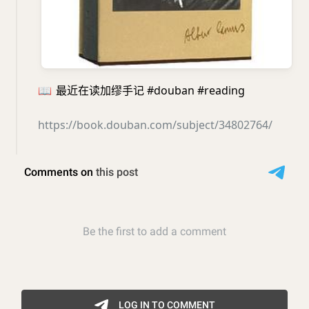
📖
最近在读加缪手记 #douban #reading
https://book.douban.com/subject/34802764/