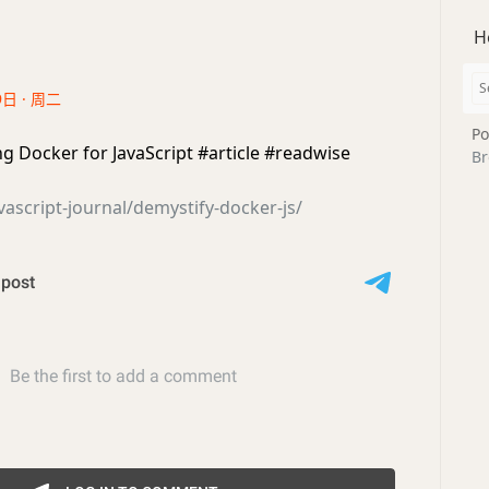
H
9日 · 周二
Po
g Docker for JavaScript #article #readwise
Br
javascript-journal/demystify-docker-js/