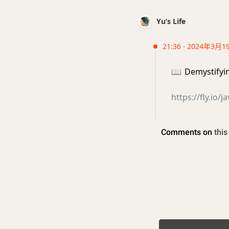
Yu’s Life
21:36 · 2024年3月1
📖
Demystifyin
https://fly.io/