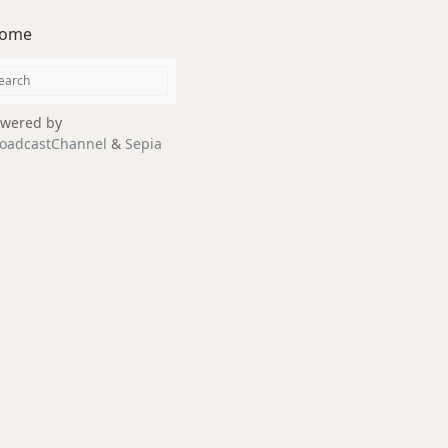
ome
wered by
oadcastChannel
&
Sepia