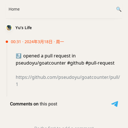
Home
Yu’s Life
00:31 · 2024年3月18日 · 周一
⤴️
opened a pull request in
pseudoyu/goatcounter #github #pull-request
https://github.com/pseudoyu/goatcounter/pull/
1