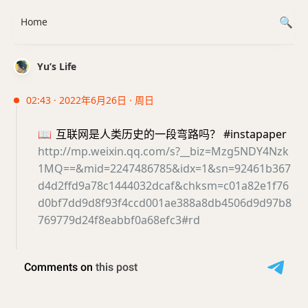
Home
Yu’s Life
02:43 · 2022年6月26日 · 周日
📖
互联网是人类历史的一段弯路吗？ #instapaper
http://mp.weixin.qq.com/s?__biz=Mzg5NDY4Nzk
1MQ==&mid=2247486785&idx=1&sn=92461b367
d4d2ffd9a78c1444032dcaf&chksm=c01a82e1f76
d0bf7dd9d8f93f4ccd001ae388a8db4506d9d97b8
769779d24f8eabbf0a68efc3#rd