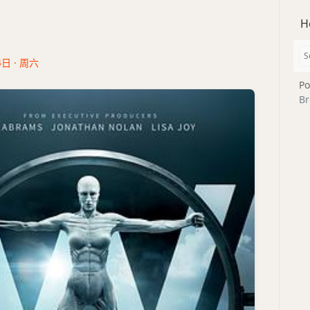
H
4日 · 周六
Po
Br