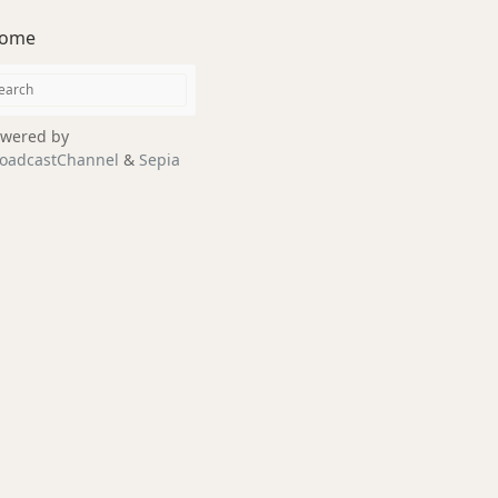
ome
wered by
oadcastChannel
&
Sepia