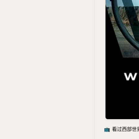
📺
看过西部世界 第