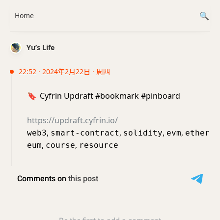
Home
Yu’s Life
22:52 · 2024年2月22日 · 周四
🔖
Cyfrin Updraft #bookmark #pinboard
https://updraft.cyfrin.io/
,
,
,
,
web3
smart-contract
solidity
evm
ether
,
,
eum
course
resource