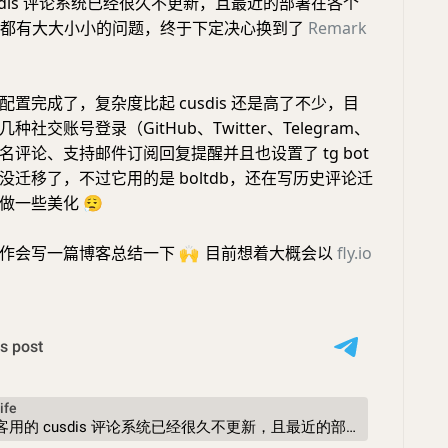
sdis 评论系统已经很久不更新，且最近的部署在各个
ss 平台都有大大小小的问题，终于下定决心换到了
Remark
置完成了，复杂度比起 cusdis 还是高了不少，目
社交账号登录（GitHub、Twitter、Telegram、
名评论、支持邮件订阅回复提醒并且也设置了 tg bot
没迁移了，不过它用的是 boltdb，还在写历史评论迁
和做一些美化
😮‍💨
工作会写一篇博客总结一下
🙌
目前想着大概会以
fly.io