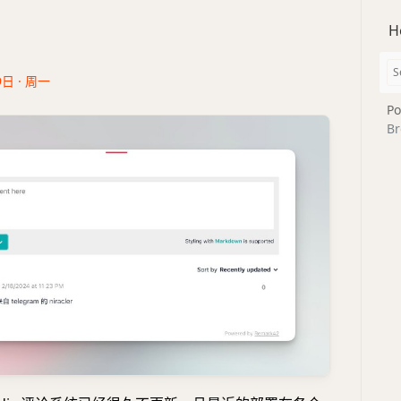
H
9日 · 周一
Po
Br