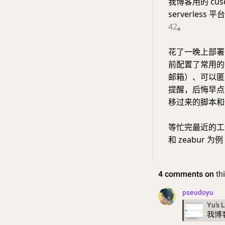
我博客用的 cu
serverle
42
。
花了一晚上部署配
前配置了常用的几种
邮箱）、可以匿
提醒，后悔早点
移过来的脚本
等忙完最近的
和 zeabur 为例