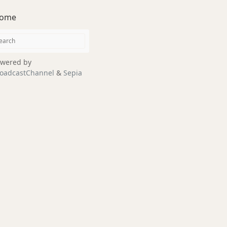
ome
wered by
oadcastChannel
&
Sepia