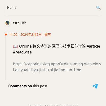
Home
Yu’s Life
11:02 · 2024年2月2日 · 周五
📖
Ordinal铭文协议的原理与技术细节讨论 #article
#readwise
https://captainz.xlog.app/Ordinal-ming-wen-xie-y
i-de-yuan-li-yu-ji-shu-xi-jie-tao-lun-1md