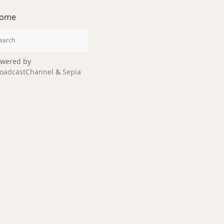
ome
wered by
oadcastChannel
&
Sepia