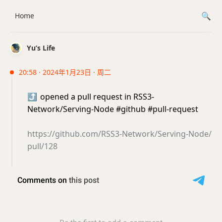
Home
Yu’s Life
20:58 · 2024年1月23日 · 周二
⤴️
opened a pull request in RSS3-
Network/Serving-Node #github #pull-request
https://github.com/RSS3-Network/Serving-Node/
pull/128