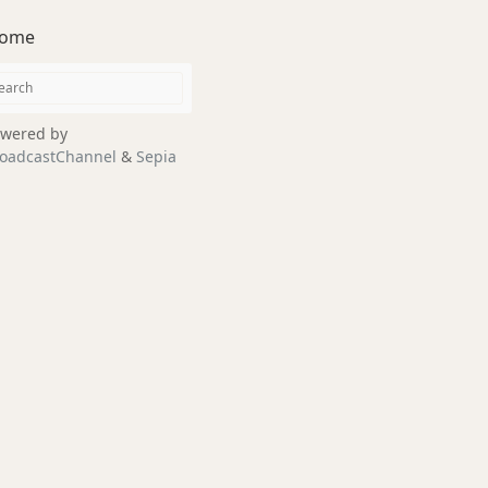
ome
wered by
oadcastChannel
&
Sepia