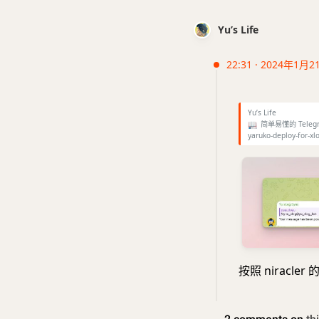
Yu’s Life
22:31 · 2024年1月2
Yu’s Life
📖
简单易懂的 Telegram
yaruko-deploy-for-xl
按照 nirac