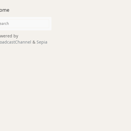
ome
wered by
oadcastChannel
&
Sepia