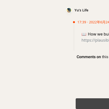
Yu’s Life
17:39 · 2022年6月2
📖
How we bui
https://plausi