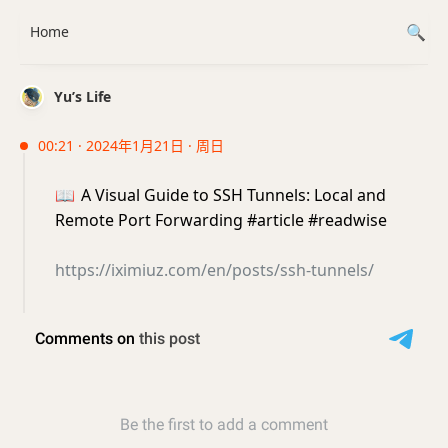
Home
Yu’s Life
00:21 · 2024年1月21日 · 周日
📖
A Visual Guide to SSH Tunnels: Local and
Remote Port Forwarding #article #readwise
https://iximiuz.com/en/posts/ssh-tunnels/