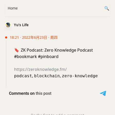
Home
Yu’s Life
18:21 · 2022年6月23日 · 周四
🔖
ZK Podcast: Zero Knowledge Podcast
#bookmark #pinboard
https://zeroknowledge.fm/
,
,
podcast
blockchain
zero-knowledge