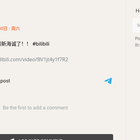
H
30日 · 周六
Po
诚了！！ #bilibili
Br
libili.com/video/BV1jt4y1f7R2