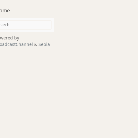
ome
wered by
oadcastChannel
&
Sepia