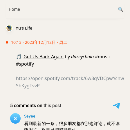
Home
Yu’s Life
10:13 · 2023年12月12日 · 周二
🎵
Get Us Back Again
by
dazeychain
#music
#spotify
https://open.spotify.com/track/6w3qVDCpwYcnw
ShKygTvvP