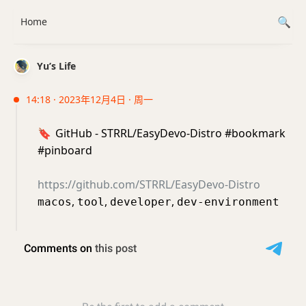
Home
Yu’s Life
14:18 · 2023年12月4日 · 周一
🔖
GitHub - STRRL/EasyDevo-Distro #bookmark
#pinboard
https://github.com/STRRL/EasyDevo-Distro
,
,
,
macos
tool
developer
dev-environment