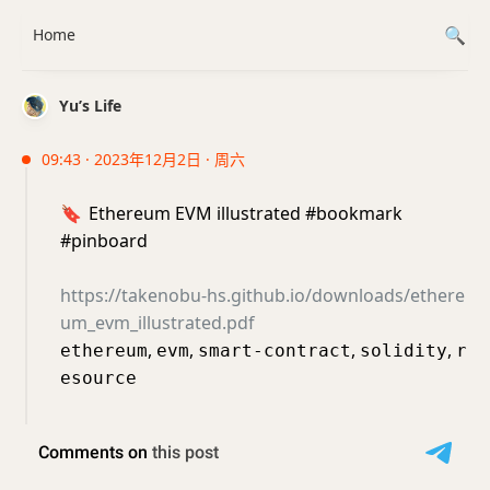
Home
Yu’s Life
09:43 · 2023年12月2日 · 周六
🔖
Ethereum EVM illustrated #bookmark
#pinboard
https://takenobu-hs.github.io/downloads/ethere
um_evm_illustrated.pdf
,
,
,
,
ethereum
evm
smart-contract
solidity
r
esource