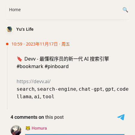
Home
Yu’s Life
10:59 · 2023年11月17日 · 周五
🔖
Devv - 最懂程序员的新一代 AI 搜索引擎
#bookmark #pinboard
https://devv.ai/
,
,
,
,
search
search-engine
chat-gpt
gpt
code
,
,
llama
ai
tool