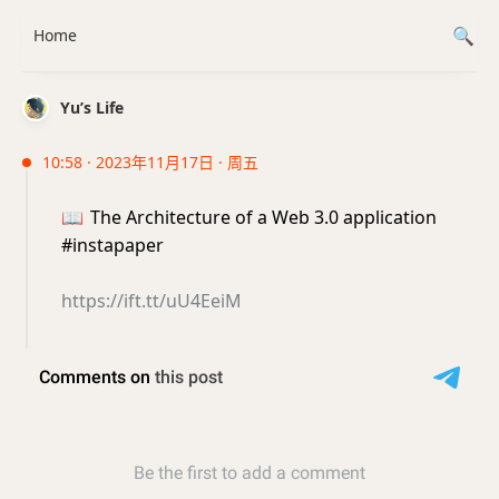
Home
Yu’s Life
10:58 · 2023年11月17日 · 周五
📖
The Architecture of a Web 3.0 application
#instapaper
https://ift.tt/uU4EeiM