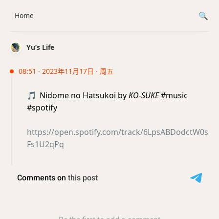
Home
Yu’s Life
08:51 · 2023年11月17日 · 周五
🎵
Nidome no Hatsukoi
by
KO-SUKE
#music
#spotify
https://open.spotify.com/track/6LpsABDodctW0s
Fs1U2qPq