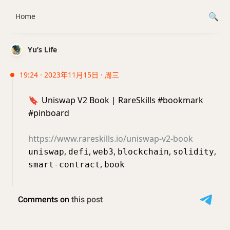
Home
Yu’s Life
19:24 · 2023年11月15日 · 周三
🔖
Uniswap V2 Book | RareSkills #bookmark
#pinboard
https://www.rareskills.io/uniswap-v2-book
,
,
,
,
,
uniswap
defi
web3
blockchain
solidity
,
smart-contract
book