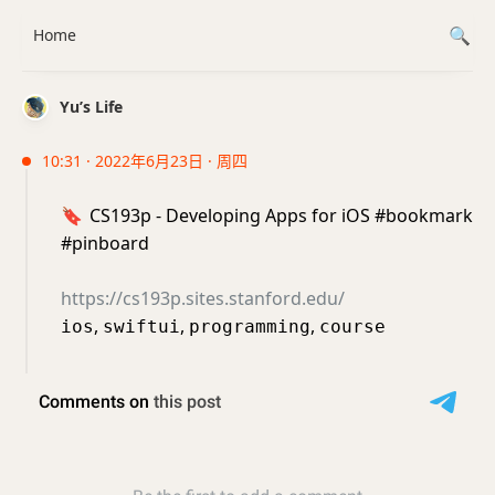
Home
Yu’s Life
10:31 · 2022年6月23日 · 周四
🔖
CS193p - Developing Apps for iOS #bookmark
#pinboard
https://cs193p.sites.stanford.edu/
,
,
,
ios
swiftui
programming
course