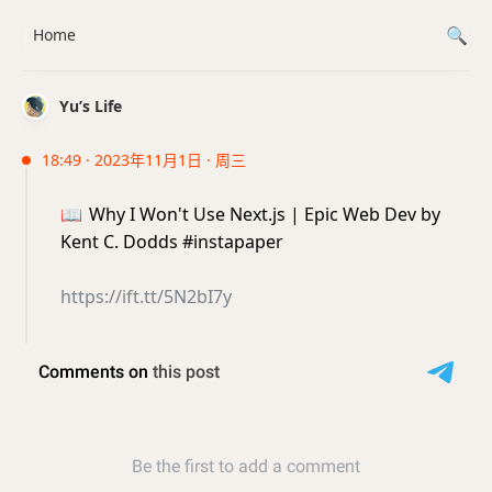
Home
Yu’s Life
18:49 · 2023年11月1日 · 周三
📖
Why I Won't Use Next.js | Epic Web Dev by
Kent C. Dodds #instapaper
https://ift.tt/5N2bI7y