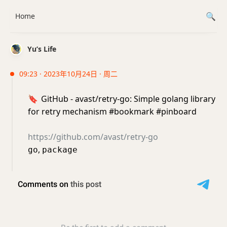
Home
Yu’s Life
09:23 · 2023年10月24日 · 周二
🔖
GitHub - avast/retry-go: Simple golang library
for retry mechanism #bookmark #pinboard
https://github.com/avast/retry-go
,
go
package