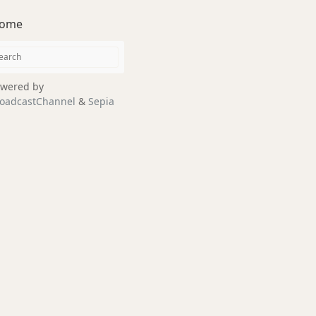
ome
wered by
oadcastChannel
&
Sepia