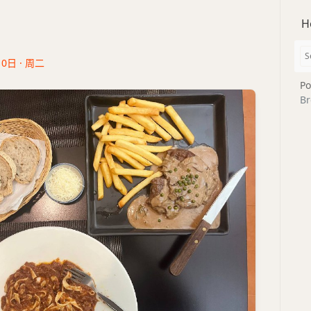
H
10日 · 周二
Po
Br