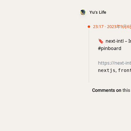
Yu’s Life
23:17 · 2023年9月6
🔖
next-intl – 
#pinboard
https://next-in
,
nextjs
fron