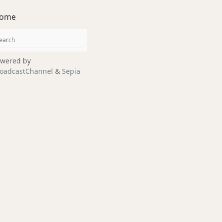
ome
wered by
oadcastChannel
&
Sepia