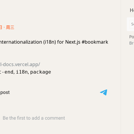
H
日 · 周三
Po
Internationalization (i18n) for Next.js #bookmark
Br
tl-docs.vercel.app/
,
,
t-end
i18n
package