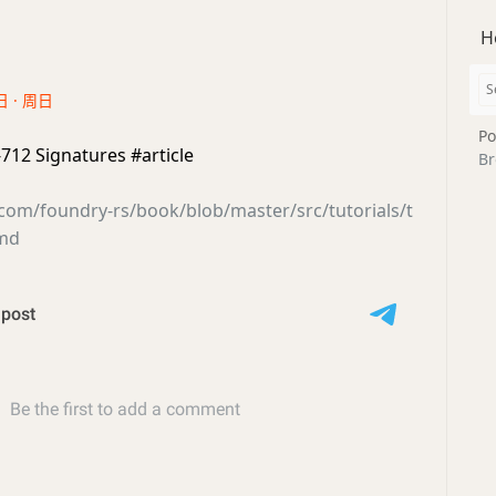
H
日 · 周日
Po
-712 Signatures #article
Br
.com/foundry-rs/book/blob/master/src/tutorials/t
.md