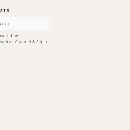
ome
wered by
oadcastChannel
&
Sepia