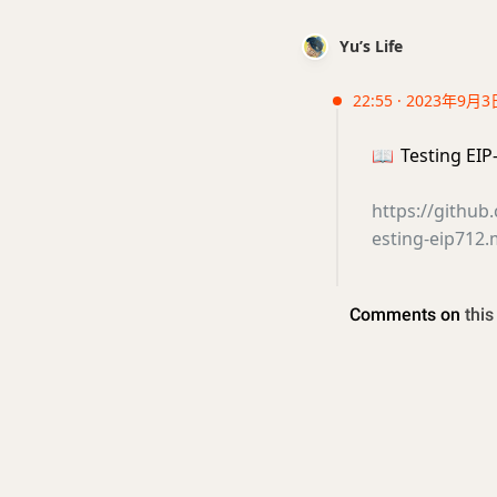
Yu’s Life
22:55 · 2023年9月3
📖
Testing EIP
https://github
esting-eip712