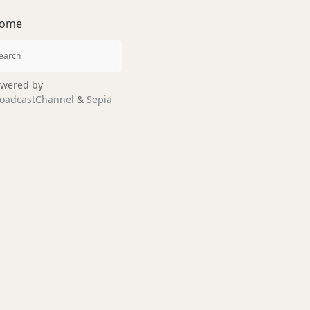
ome
wered by
oadcastChannel
&
Sepia