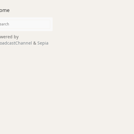
ome
wered by
oadcastChannel
&
Sepia