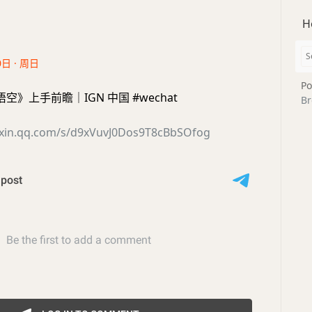
H
0日 · 周日
Po
》上手前瞻｜IGN 中国 #wechat
Br
ixin.qq.com/s/d9xVuvJ0Dos9T8cBbSOfog