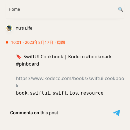
Home
Yu’s Life
10:01 · 2023年8月17日 · 周四
🔖
SwiftUI Cookbook | Kodeco #bookmark
#pinboard
https://www.kodeco.com/books/swiftui-cookboo
k
,
,
,
,
book
swiftui
swift
ios
resource