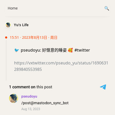
Home
Yu’s Life
15:51 · 2023年8月13日 · 周日
🐦
pseudoyu: 好惬意的睡姿
🥰
#twitter
https://vxtwitter.com/pseudo_yu/status/1690631
289840553985