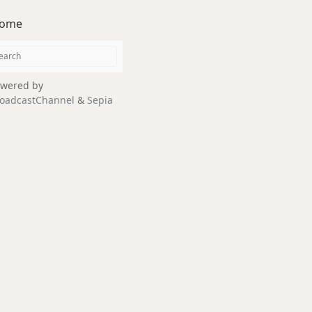
ome
wered by
oadcastChannel
&
Sepia