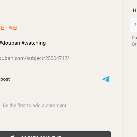
H
3日 · 周日
Po
ouban #watching
Br
douban.com/subject/25994712/